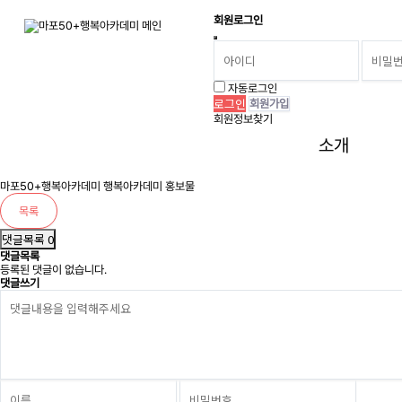
회원로그인
자료실
자동로그인
회원가입
마포50+행복아카데미 홍보지
페이지 정보
회원정보찾기
최고관리자
24-05-16 12:34
3,285회
0건
소개
본문
마포50+행복아카데미 홍보 내용입니다.
마포50+행복아카데미 행복아카데미 홍보물
목록
댓글목록 0
댓글목록
등록된 댓글이 없습니다.
댓글쓰기