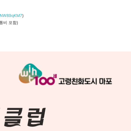
)
sCNW89qKM7
교통비 포함)