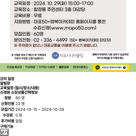
강의 일정
알림장
교육일정 (일시/장소/내용)
신경원 소장
상품간략정보
정원
60 명
신청인원
23 명
모집기간
2024-10-15 ~ 2024-10-29
수강료
0 원
추가비용
없음
구매기능
닫기