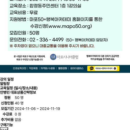
강의 일정
알림장
교육일정 (일시/장소/내용)
안병민 대표
상품간략정보
정원
50 명
신청인원
40 명
모집기간
2024-11-06 ~ 2024-11-19
수강료
0 원
추가비용
없음
구매기능