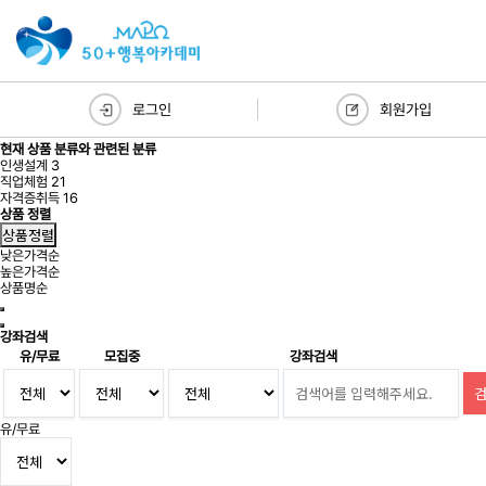
로그인
회원가입
현재 상품 분류와 관련된 분류
인생설계
3
직업체험
21
자격증취득
16
상품 정렬
상품정렬
낮은가격순
높은가격순
상품명순
강좌검색
유/무료
모집중
강좌검색
유/무료