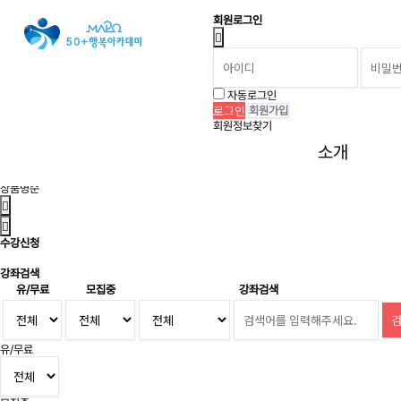
회원로그인
현재 상품 분류와 관련된 분류
인생설계
3
자동로그인
직업체험
21
회원가입
자격증취득
16
회원정보찾기
상품 정렬
상품정렬
소개
낮은가격순
높은가격순
상품명순
수강신청
강좌검색
유/무료
모집중
강좌검색
유/무료